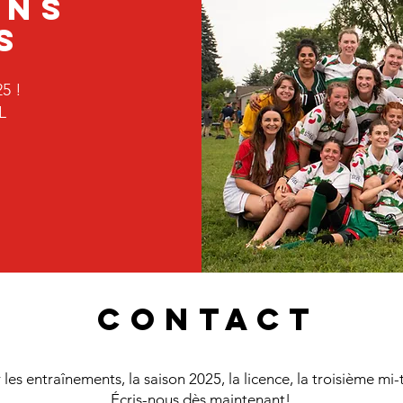
ONs
s
5 !
L
CONTACt
 les entraînements, la saison 2025, la licence, la troisième m
Écris-nous dès maintenant!