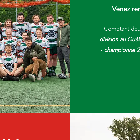
Venez re
Comptant
deu
division au Qué
-
championne 2