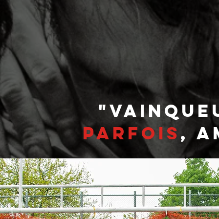
"VAINQUE
PARFOIS
,
A