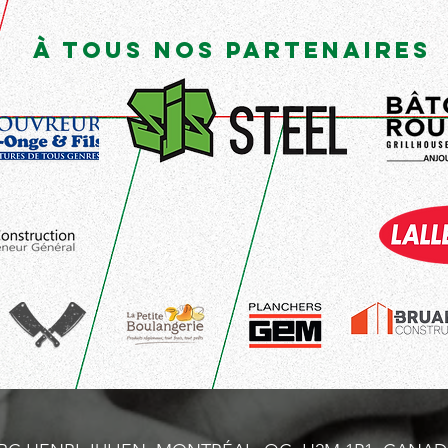
À tous nos part
ena
ires