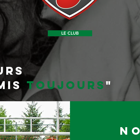
LE CLUB
URS
MIS
TOUJOURS
"
NO