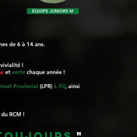
ÉQUIPE JUNIORS M
nes de 6 à 14 ans.
vialité !
ge
et
verte
chaque année !
nnat Provincial
(LPR)
à XV
, ainsi
e du RCM !
TOUJOURS
."