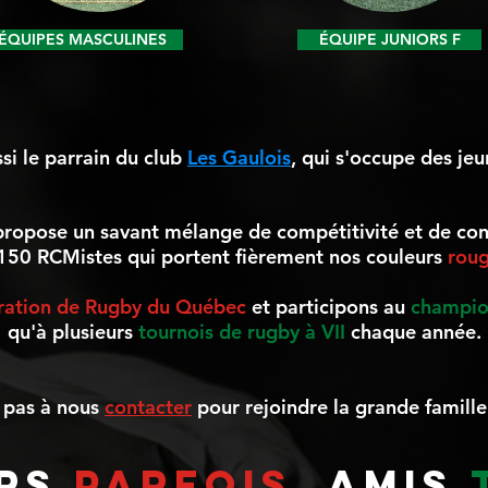
ÉQUIPES MASCULINES
ÉQUIPE JUNIORS F
i le parrain du club
Les Gaulois
, qui s'occupe des jeu
ropose un savant mélange de compétitivité et de convi
e 150 RCMistes qui portent fièrement nos couleurs
rou
ration de Rugby du Québec
et participons au
champio
qu'à plusieurs
tournois de rugby à VII
chaque année.
 pas à nous
contacter
pour rejoindre la grande famill
URS
PARFOIS
,
AMIS